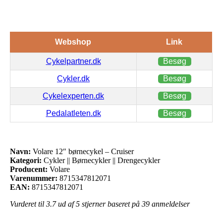
Webshop
Link
Cykelpartner.dk
Besøg
Cykler.dk
Besøg
Cykelexperten.dk
Besøg
Pedalatleten.dk
Besøg
Navn:
Volare 12″ børnecykel – Cruiser
Kategori:
Cykler || Børnecykler || Drengecykler
Producent:
Volare
Varenummer:
8715347812071
EAN:
8715347812071
Vurderet til
3.7
ud af 5 stjerner baseret på
39
anmeldelser