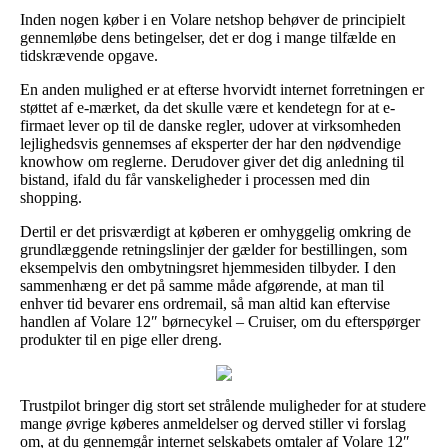
Inden nogen køber i en Volare netshop behøver de principielt
gennemløbe dens betingelser, det er dog i mange tilfælde en
tidskrævende opgave.
En anden mulighed er at efterse hvorvidt internet forretningen er
støttet af e-mærket, da det skulle være et kendetegn for at e-
firmaet lever op til de danske regler, udover at virksomheden
lejlighedsvis gennemses af eksperter der har den nødvendige
knowhow om reglerne. Derudover giver det dig anledning til
bistand, ifald du får vanskeligheder i processen med din
shopping.
Dertil er det prisværdigt at køberen er omhyggelig omkring de
grundlæggende retningslinjer der gælder for bestillingen, som
eksempelvis den ombytningsret hjemmesiden tilbyder. I den
sammenhæng er det på samme måde afgørende, at man til
enhver tid bevarer ens ordremail, så man altid kan eftervise
handlen af Volare 12″ børnecykel – Cruiser, om du efterspørger
produkter til en pige eller dreng.
Trustpilot bringer dig stort set strålende muligheder for at studere
mange øvrige køberes anmeldelser og derved stiller vi forslag
om, at du gennemgår internet selskabets omtaler af Volare 12″