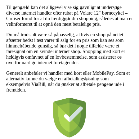
Til gengæld kan det alligevel vise sig gavnligt at undersøge
diverse internet handler efter rabat på Volare 12″ børnecykel –
Cruiser forud for at du færdiggør din shopping, således at man er
velinformeret til at opnå den mest betalelige pris.
Du må trods alt være så påpasselig, at hvis en shop på nettet
afsætter bedst i test varer til salg for en pris som kan ses som
himmelråbende gunstig, så bør det i nogle tilfælde være et
faresignal om en svindel internet shop. Shopping med kort er
heldigvis omfavnet af en lovbestemmelse, som assisterer os
overfor uærlige internet foretagender.
Generelt anbefaler vi handler med kort eller MobilePay. Som et
alternativ kunne du vælge en afbetalingsløsning som
eksempelvis ViaBill, når du ønsker at afbetale pengene ude i
fremtiden.