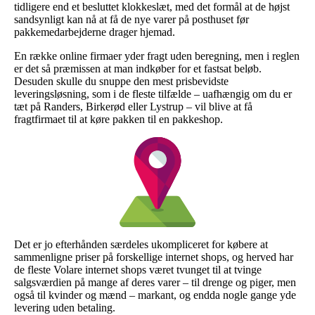
tidligere end et besluttet klokkeslæt, med det formål at de højst
sandsynligt kan nå at få de nye varer på posthuset før
pakkemedarbejderne drager hjemad.
En række online firmaer yder fragt uden beregning, men i reglen
er det så præmissen at man indkøber for et fastsat beløb.
Desuden skulle du snuppe den mest prisbevidste
leveringsløsning, som i de fleste tilfælde – uafhængig om du er
tæt på Randers, Birkerød eller Lystrup – vil blive at få
fragtfirmaet til at køre pakken til en pakkeshop.
Det er jo efterhånden særdeles ukompliceret for købere at
sammenligne priser på forskellige internet shops, og herved har
de fleste Volare internet shops været tvunget til at tvinge
salgsværdien på mange af deres varer – til drenge og piger, men
også til kvinder og mænd – markant, og endda nogle gange yde
levering uden betaling.