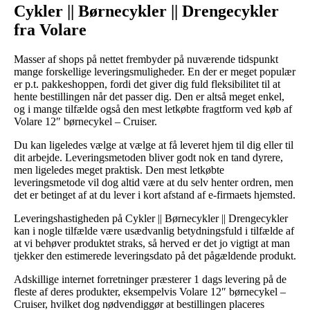
Cykler || Børnecykler || Drengecykler
fra Volare
Masser af shops på nettet frembyder på nuværende tidspunkt
mange forskellige leveringsmuligheder. En der er meget populær
er p.t. pakkeshoppen, fordi det giver dig fuld fleksibilitet til at
hente bestillingen når det passer dig. Den er altså meget enkel,
og i mange tilfælde også den mest letkøbte fragtform ved køb af
Volare 12″ børnecykel – Cruiser.
Du kan ligeledes vælge at vælge at få leveret hjem til dig eller til
dit arbejde. Leveringsmetoden bliver godt nok en tand dyrere,
men ligeledes meget praktisk. Den mest letkøbte
leveringsmetode vil dog altid være at du selv henter ordren, men
det er betinget af at du lever i kort afstand af e-firmaets hjemsted.
Leveringshastigheden på Cykler || Børnecykler || Drengecykler
kan i nogle tilfælde være usædvanlig betydningsfuld i tilfælde af
at vi behøver produktet straks, så herved er det jo vigtigt at man
tjekker den estimerede leveringsdato på det pågældende produkt.
Adskillige internet forretninger præsterer 1 dags levering på de
fleste af deres produkter, eksempelvis Volare 12″ børnecykel –
Cruiser, hvilket dog nødvendiggør at bestillingen placeres