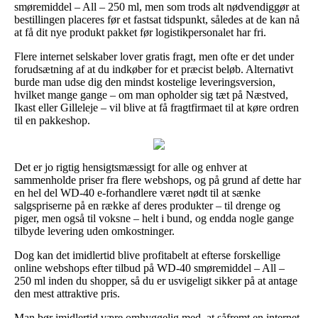
smøremiddel – All – 250 ml, men som trods alt nødvendiggør at
bestillingen placeres før et fastsat tidspunkt, således at de kan nå
at få dit nye produkt pakket før logistikpersonalet har fri.
Flere internet selskaber lover gratis fragt, men ofte er det under
forudsætning af at du indkøber for et præcist beløb. Alternativt
burde man udse dig den mindst kostelige leveringsversion,
hvilket mange gange – om man opholder sig tæt på Næstved,
Ikast eller Gilleleje – vil blive at få fragtfirmaet til at køre ordren
til en pakkeshop.
Det er jo rigtig hensigtsmæssigt for alle og enhver at
sammenholde priser fra flere webshops, og på grund af dette har
en hel del WD-40 e-forhandlere været nødt til at sænke
salgspriserne på en række af deres produkter – til drenge og
piger, men også til voksne – helt i bund, og endda nogle gange
tilbyde levering uden omkostninger.
Dog kan det imidlertid blive profitabelt at efterse forskellige
online webshops efter tilbud på WD-40 smøremiddel – All –
250 ml inden du shopper, så du er usvigeligt sikker på at antage
den mest attraktive pris.
Man bør imidlertid være omhyggelig med, at såfremt en internet