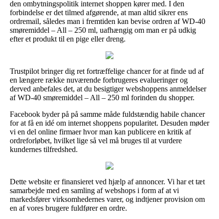
den ombytningspolitik internet shoppen kører med. I den
forbindelse er det tilmed afgørende, at man altid sikrer ens
ordremail, således man i fremtiden kan bevise ordren af WD-40
smøremiddel – All – 250 ml, uafhængig om man er på udkig
efter et produkt til en pige eller dreng.
Trustpilot bringer dig ret fortræffelige chancer for at finde ud af
en længere række nuværende forbrugeres evalueringer og
derved anbefales det, at du besigtiger webshoppens anmeldelser
af WD-40 smøremiddel – All – 250 ml forinden du shopper.
Facebook byder på på samme måde fuldstændig habile chancer
for at få en idé om internet shoppens popularitet. Desuden møder
vi en del online firmaer hvor man kan publicere en kritik af
ordreforløbet, hvilket lige så vel må bruges til at vurdere
kundernes tilfredshed.
Dette website er finansieret ved hjælp af annoncer. Vi har et tæt
samarbejde med en samling af webshops i form af at vi
markedsfører virksomhedernes varer, og indtjener provision om
en af vores brugere fuldfører en ordre.