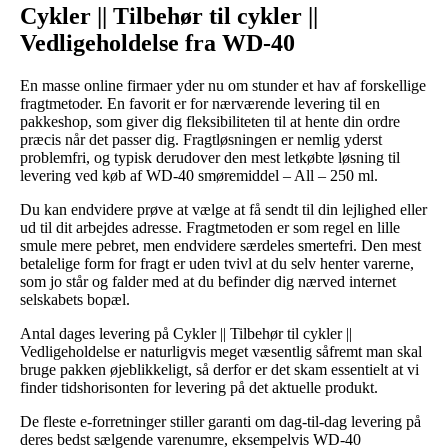
Cykler || Tilbehør til cykler ||
Vedligeholdelse fra WD-40
En masse online firmaer yder nu om stunder et hav af forskellige
fragtmetoder. En favorit er for nærværende levering til en
pakkeshop, som giver dig fleksibiliteten til at hente din ordre
præcis når det passer dig. Fragtløsningen er nemlig yderst
problemfri, og typisk derudover den mest letkøbte løsning til
levering ved køb af WD-40 smøremiddel – All – 250 ml.
Du kan endvidere prøve at vælge at få sendt til din lejlighed eller
ud til dit arbejdes adresse. Fragtmetoden er som regel en lille
smule mere pebret, men endvidere særdeles smertefri. Den mest
betalelige form for fragt er uden tvivl at du selv henter varerne,
som jo står og falder med at du befinder dig nærved internet
selskabets bopæl.
Antal dages levering på Cykler || Tilbehør til cykler ||
Vedligeholdelse er naturligvis meget væsentlig såfremt man skal
bruge pakken øjeblikkeligt, så derfor er det skam essentielt at vi
finder tidshorisonten for levering på det aktuelle produkt.
De fleste e-forretninger stiller garanti om dag-til-dag levering på
deres bedst sælgende varenumre, eksempelvis WD-40