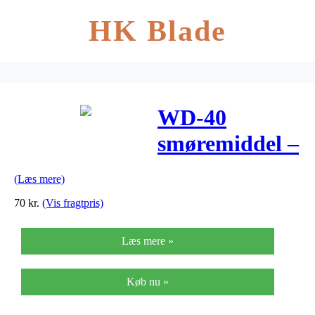
HK Blade
WD-40
smøremiddel –
All – 250 ml
(Læs mere)
70
kr.
(Vis fragtpris)
Læs mere »
Køb nu »