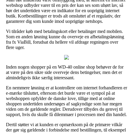
webshop udbyder varer til en pris der kan ses som uhørt lav, så
bør det undertiden være en indikator for en uoprigtig internet
butik. Kortbestillinger er trods alt omsluttet af et regulativ, der
garanterer dig som kunde imod uoprigtige netshops.
Vi tilråder køb med betalingskort eller betalinger med mobilen.
Som en anden løsning kunne du overveje en afbetalingsløsning
fra fx ViaBill, forudsat du hellere vil afdrage regningen over
flere uger.
Inden nogen shopper på en WD-40 online shop behøver de for
at være på den sikre side overveje dens betingelser, men det er
almindeligvis ikke særlig interessant.
En nemmere løsning er at kontrollere om internet forhandleren er
e-mærke tilsluttet, eftersom det burde være et sympol på at
webshoppen opfylder de danske love, tillige med at online
shoppen undertiden undersøges af sagkyndige som har megen
viden om de gældende regler. Derudover tilbydes du genvej til
support, hvis du skulle få dilemmaer i processen med din handel.
Dertil støtter vi at kunden er opmærksom på de primære vilkår
der gør sig gældende i forbindelse med bestillingen, til eksempel