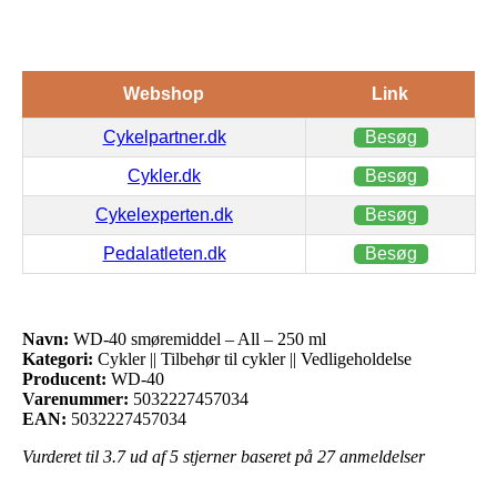
Webshop
Link
Cykelpartner.dk
Besøg
Cykler.dk
Besøg
Cykelexperten.dk
Besøg
Pedalatleten.dk
Besøg
Navn:
WD-40 smøremiddel – All – 250 ml
Kategori:
Cykler || Tilbehør til cykler || Vedligeholdelse
Producent:
WD-40
Varenummer:
5032227457034
EAN:
5032227457034
Vurderet til
3.7
ud af 5 stjerner baseret på
27
anmeldelser