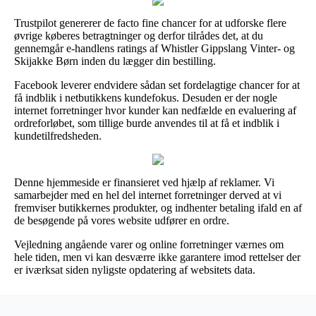
Trustpilot genererer de facto fine chancer for at udforske flere
øvrige køberes betragtninger og derfor tilrådes det, at du
gennemgår e-handlens ratings af Whistler Gippslang Vinter- og
Skijakke Børn inden du lægger din bestilling.
Facebook leverer endvidere sådan set fordelagtige chancer for at
få indblik i netbutikkens kundefokus. Desuden er der nogle
internet forretninger hvor kunder kan nedfælde en evaluering af
ordreforløbet, som tillige burde anvendes til at få et indblik i
kundetilfredsheden.
Denne hjemmeside er finansieret ved hjælp af reklamer. Vi
samarbejder med en hel del internet forretninger derved at vi
fremviser butikkernes produkter, og indhenter betaling ifald en af
de besøgende på vores website udfører en ordre.
Vejledning angående varer og online forretninger værnes om
hele tiden, men vi kan desværre ikke garantere imod rettelser der
er iværksat siden nyligste opdatering af websitets data.