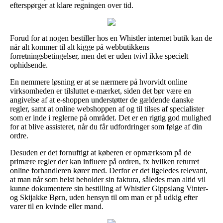
efterspørger at klare regningen over tid.
Forud for at nogen bestiller hos en Whistler internet butik kan de
når alt kommer til alt kigge på webbutikkens
forretningsbetingelser, men det er uden tvivl ikke specielt
ophidsende.
En nemmere løsning er at se nærmere på hvorvidt online
virksomheden er tilsluttet e-mærket, siden det bør være en
angivelse af at e-shoppen understøtter de gældende danske
regler, samt at online webshoppen af og til tilses af specialister
som er inde i reglerne på området. Det er en rigtig god mulighed
for at blive assisteret, når du får udfordringer som følge af din
ordre.
Desuden er det fornuftigt at køberen er opmærksom på de
primære regler der kan influere på ordren, fx hvilken returret
online forhandleren kører med. Derfor er det ligeledes relevant,
at man når som helst beholder sin faktura, således man altid vil
kunne dokumentere sin bestilling af Whistler Gippslang Vinter-
og Skijakke Børn, uden hensyn til om man er på udkig efter
varer til en kvinde eller mand.