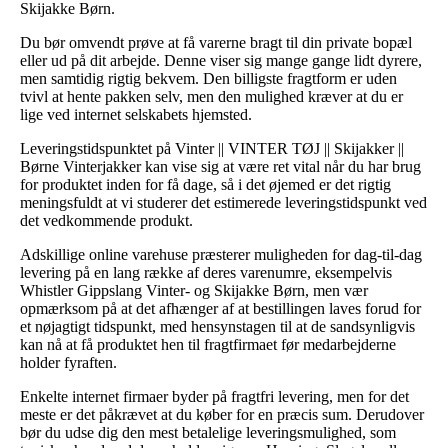
Skijakke Børn.
Du bør omvendt prøve at få varerne bragt til din private bopæl
eller ud på dit arbejde. Denne viser sig mange gange lidt dyrere,
men samtidig rigtig bekvem. Den billigste fragtform er uden
tvivl at hente pakken selv, men den mulighed kræver at du er
lige ved internet selskabets hjemsted.
Leveringstidspunktet på Vinter || VINTER TØJ || Skijakker ||
Børne Vinterjakker kan vise sig at være ret vital når du har brug
for produktet inden for få dage, så i det øjemed er det rigtig
meningsfuldt at vi studerer det estimerede leveringstidspunkt ved
det vedkommende produkt.
Adskillige online varehuse præsterer muligheden for dag-til-dag
levering på en lang række af deres varenumre, eksempelvis
Whistler Gippslang Vinter- og Skijakke Børn, men vær
opmærksom på at det afhænger af at bestillingen laves forud for
et nøjagtigt tidspunkt, med hensynstagen til at de sandsynligvis
kan nå at få produktet hen til fragtfirmaet før medarbejderne
holder fyraften.
Enkelte internet firmaer byder på fragtfri levering, men for det
meste er det påkrævet at du køber for en præcis sum. Derudover
bør du udse dig den mest betalelige leveringsmulighed, som