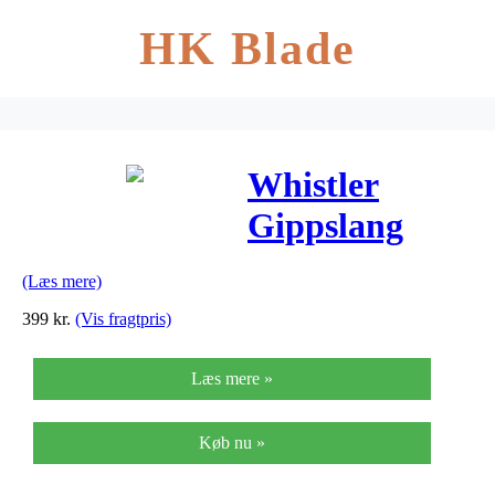
HK Blade
Whistler
Gippslang
Vinter- og
(Læs mere)
Skijakke Børn
399
kr.
(Vis fragtpris)
Læs mere »
Køb nu »