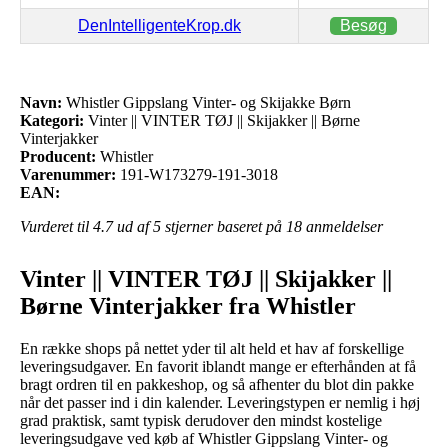
DenIntelligenteKrop.dk
Besøg
Navn:
Whistler Gippslang Vinter- og Skijakke Børn
Kategori:
Vinter || VINTER TØJ || Skijakker || Børne
Vinterjakker
Producent:
Whistler
Varenummer:
191-W173279-191-3018
EAN:
Vurderet til
4.7
ud af 5 stjerner baseret på
18
anmeldelser
Vinter || VINTER TØJ || Skijakker ||
Børne Vinterjakker fra Whistler
En række shops på nettet yder til alt held et hav af forskellige
leveringsudgaver. En favorit iblandt mange er efterhånden at få
bragt ordren til en pakkeshop, og så afhenter du blot din pakke
når det passer ind i din kalender. Leveringstypen er nemlig i høj
grad praktisk, samt typisk derudover den mindst kostelige
leveringsudgave ved køb af Whistler Gippslang Vinter- og