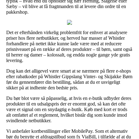
typisk – hvad end du opholder sig nær Herning, Slagelse eller
Sæby – vil blive at få fragtmanden til at levere din ordre til en
pakkeshop.
Det er efterhånden virkelig problemfrit for enhver at analysere
priser hos flere netbutikker, og herved har masser af Whistler
forhandlere på nettet ikke kunne lade være med at reducere
prisniveauet på en række af deres produkter – til børn, samt også
til herrer og damer – kolossalt, og endda nogle gange yde gratis
levering.
Dog kan det alligevel være smart at se nærmere på flere e-shops
efter rabatkoder på Whistler Gippslang Vinter- og Skijakke Børn
før du gennemfører din bestilling, sådan at du er usvigeligt
sikker på at indhente den bedste pris.
Du bør blot være så påpasselig, at hvis en e-butik udbyder deres
produkter til en udsalgspris der er enormt god, så kan det ofte
være et signal om en snydagtig e-butik. Køb med kort er trods
alt omfattet af et reglement, hvilket bistår dig som kunde imod
svindlende netbutikker.
Vi anbefaler kortbestillinger eller MobilePay. Som et alternativ
bør du benytte et afdragstilbud som fx ViaBill, i tilfælde af at du