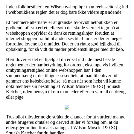
Inden folk bestiller i en Wilson e-shop bør man reelt sætte sig ind
i webbutikkens regler, det er dog bare ikke videre spændende.
Et nemmere alternativ er at granske hvorvidt netbutikken er
godkendt af e-mærket, eftersom det skulle være et tegn på at
webshoppen opfylder de danske retningslinjer, foruden at
internet shoppen fra tid til anden ses til af jurister der er meget
fortrolige lovene på området. Det er en rigtig god lejlighed til
opbakning, for så vidt du møder problemstillinger med dit køb.
Herudover er det en hjælp at du er sat ind i de mest basale
reglementer der har betydning for ordren, eksempelvis hvilken
ombytningsrettighed online webshoppen har. I den
sammenhæng er det tillige essesentielt, at man til enhver tid
gemmer ens købsbekræftelse, så man når som helst vil kunne
dokumentere sin bestilling af Wilson Muscle 190 SQ Squash
Ketcher, uden hensyn til om man leder efter en vare til en dreng
eller pige.
Trustpilot tilbyder nogle strålende chancer for at vurdere mange
andre brugeres omtaler og derved stiller vi forslag om, at du
eftersøger online firmaets ratings af Wilson Muscle 190 SQ
Squash Ketcher før du handler.