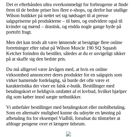
Det er efterhånden ultra overkommeligt for forbrugerne at finde
frem til de bedste priser hos flere e-shops, og derfor har utallige
Wilson butikker på nettet set sig nødsaget til at presse
salgspriserne på produkterne – til børn, og endvidere også til
kvinder og mænd – drastisk, og endda nogle gange byde på
portofri fragt.
Men det kan trods alt være lønnende at besigtige flere online
forretninger efter rabat på Wilson Muscle 190 SQ Squash
Ketcher forinden du bestiller, således at du er usvigeligt sikker
på at skaffe sig den bedste pris.
Du må alligevel være årvågen med, at hvis en online
virksomhed annoncerer deres produkter for en salgspris som
virker hamrende fordelagtig, så burde det ofte være et
karakteristika der viser en falsk e-butik. Bestillinger med
betalingskort er heldigvis omfattet af et lovbud, hvilket hjælper
dig som køber imod uægte netbutikker.
Vi anbefaler bestillinger med betalingskort eller mobilbetaling.
Som en alternativ mulighed kunne du udnytte en løsning på
afbetaling fra for eksempel ViaBill, forudsat du tilstræber at
afdrage pengene over et længere tidsrum.