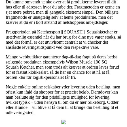
Du kunne omvendt tænke over at få produkterne leveret til dit
hus eller til adressen hvor du arbejder. Fragtmetoden er gerne en
sjat mere pebret, men til gengæld ekstremt simpel. Den billigste
fragtmetode er unægtelig selv at hente produkterne, men det
kræver at du er i kort afstand af netshoppens arbejdslager.
Fragtperioden på Ketchersport || SQUASH || Squashketcher er
usædvanlig essentiel når du har brug for dine nye varer straks, så
med det formål er det utvivlsomt centralt at vi checker det
anslåede leveringstidspunkt ved den respektive vare.
Mange webbutikker garanterer dag-til-dag fragt på deres bedst
sælgende produkter, eksempelvis Wilson Muscle 190 SQ
Squash Ketcher, men som trods alt kræver at ordren laves forud
for et fastsat klokkeslæt, så de har en chance for at nå at få
ordren klar før logistikpersonalet får fri.
Nogle enkelte online selskaber yder levering uden betaling, men
oftest kun ifald du shopper for et præcist beløb. Derudover kan
man beslutte sig for den prisbilligste mulighed for levering,
hvilket typisk – uden hensyn til om du er nær Silkeborg, Odder
eller Brande – vil blive at få dem til at bringe din bestilling til et
udleveringssted.