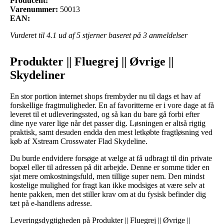
Producent:
Varenummer:
50013
EAN:
Vurderet til
4.1
ud af 5 stjerner baseret på
3
anmeldelser
Produkter || Fluegrej || Øvrige ||
Skydeliner
En stor portion internet shops frembyder nu til dags et hav af
forskellige fragtmuligheder. En af favoritterne er i vore dage at få
leveret til et udleveringssted, og så kan du bare gå forbi efter
dine nye varer lige når det passer dig. Løsningen er altså rigtig
praktisk, samt desuden endda den mest letkøbte fragtløsning ved
køb af Xstream Crosswater Flad Skydeline.
Du burde endvidere forsøge at vælge at få udbragt til din private
bopæl eller til adressen på dit arbejde. Denne er somme tider en
sjat mere omkostningsfuld, men tillige super nem. Den mindst
kostelige mulighed for fragt kan ikke modsiges at være selv at
hente pakken, men det stiller krav om at du fysisk befinder dig
tæt på e-handlens adresse.
Leveringsdygtigheden på Produkter || Fluegrej || Øvrige ||