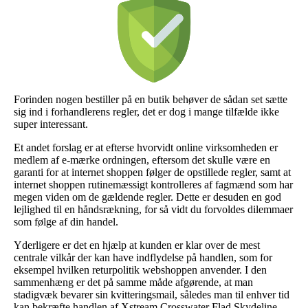
Forinden nogen bestiller på en butik behøver de sådan set sætte
sig ind i forhandlerens regler, det er dog i mange tilfælde ikke
super interessant.
Et andet forslag er at efterse hvorvidt online virksomheden er
medlem af e-mærke ordningen, eftersom det skulle være en
garanti for at internet shoppen følger de opstillede regler, samt at
internet shoppen rutinemæssigt kontrolleres af fagmænd som har
megen viden om de gældende regler. Dette er desuden en god
lejlighed til en håndsrækning, for så vidt du forvoldes dilemmaer
som følge af din handel.
Yderligere er det en hjælp at kunden er klar over de mest
centrale vilkår der kan have indflydelse på handlen, som for
eksempel hvilken returpolitik webshoppen anvender. I den
sammenhæng er det på samme måde afgørende, at man
stadigvæk bevarer sin kvitteringsmail, således man til enhver tid
kan bekræfte handlen af Xstream Crosswater Flad Skydeline,