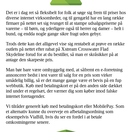
Det er i dag ret så fleksibelt for folk at søge sig frem til priser hos
diverse internet virksomheder, og til gengæld har en lang række
firmaer på nettet set sig tvunget til at stampe udsalgspriserne på
varerne – til børn, og yderligere også til herrer og damer – helt i
bund, og endda nogle gange sikre fragt uden gebyr.
Trods dette kan det alligevel vise sig rentabelt at prøve en række
outlets på nettet efter rabat på Xstream Crosswater Flad
Skydeline forud for at du bestiller, så man er skråsikker på at
antage den skarpeste pris.
Man bør bare være omhyggelig med, at såfremt en e-forretning
annoncerer bedst i test varer til salg for en pris som virker
umådelig billig, så er det mange gange være et bevis på en fup
webbutik. Køb med betalingskort er på den anden side dækket
ind under et regelsæt, der værner dig som køber imod falske
internet foretagender.
Vi tilråder generelt køb med betalingskort eller MobilePay. Som
et alternativ kunne du overveje en afbetalingsordning som
eksempelvis ViaBill, hvis du ser en fordel i at betale
omkostningerne senere.