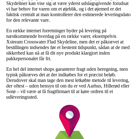
Skydeliner kan vise sig at være yderst udslagsgivende forudsat
vi har behov for varen om et øjeblik, og i det øjemed er det
faktisk centralt at man kontrollerer den estimerede leveringsdato
for den relevante vare.
En række internet forretninger byder på levering på
næstkommende hverdag på en række varer, eksempelvis
Xstream Crosswater Flad Skydeline, men det er påkrævet at
bestillingen indsendes før et bestemt tidspunkt, sådan at de med
sikkerhed kan nå at få dit nye produkt klargjort inden
pakkepersonalet får fri.
En hel del internet shops garanterer fragt uden beregning, men
typisk påkræves det at der indkøbes for et præcist beløb.
Derudover skal man tage den mest letkøbte metode til levering,
der oftest – uden hensyn til om du er ved Aarhus, Hillerød eller
Sorø – vil være at få fragtfirmaet til at køre ordren til et
udleveringssted.