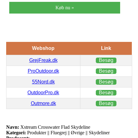
Køb nu »
Webshop
Link
GrejFreak.dk
Besøg
ProOutdoor.dk
Besøg
55Nord.dk
Besøg
OutdoorPro.dk
Besøg
Outmore.dk
Besøg
Navn:
Xstream Crosswater Flad Skydeline
Kategori:
Produkter || Fluegrej || Øvrige || Skydeliner