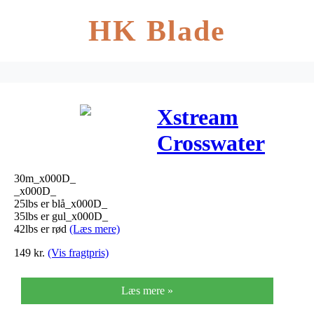
HK Blade
Xstream
Crosswater
Flad
30m_x000D_
Skydeline
_x000D_
25lbs er blå_x000D_
35lbs er gul_x000D_
42lbs er rød
(Læs mere)
149
kr.
(Vis fragtpris)
Læs mere »