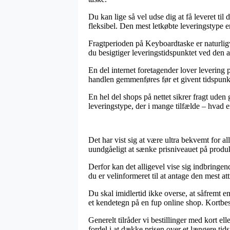
Du kan lige så vel udse dig at få leveret til
fleksibel. Den mest letkøbte leveringstype e
Fragtperioden på Keyboardtaske er naturligv
du besigtiger leveringstidspunktet ved den a
En del internet foretagender lover levering
handlen gemmenføres før et givent tidspunkt
En hel del shops på nettet sikrer fragt uden 
leveringstype, der i mange tilfælde – hvad e
Det har vist sig at være ultra bekvemt for al
uundgåeligt at sænke prisniveauet på produkt
Derfor kan det alligevel vise sig indbringen
du er velinformeret til at antage den mest att
Du skal imidlertid ikke overse, at såfremt e
et kendetegn på en fup online shop. Kortbest
Generelt tilråder vi bestillinger med kort e
fordel i at dække prisen over et længere tid