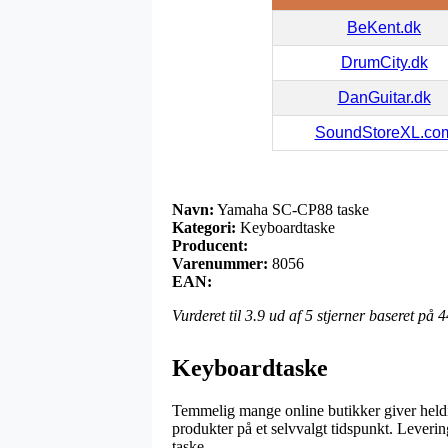
BeKent.dk
DrumCity.dk
DanGuitar.dk
SoundStoreXL.co
Navn:
Yamaha SC-CP88 taske
Kategori:
Keyboardtaske
Producent:
Varenummer:
8056
EAN:
Vurderet til
3.9
ud af 5 stjerner baseret på
4
Keyboardtaske
Temmelig mange online butikker giver heldig
produkter på et selvvalgt tidspunkt. Lever
taske.