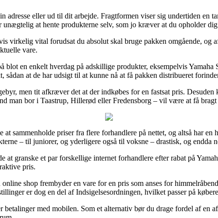
 din adresse eller ud til dit arbejde. Fragtformen viser sig undertiden en
r unægtelig at hente produkterne selv, som jo kræver at du opholder dig 
is virkelig vital forudsat du absolut skal bruge pakken omgående, og af
ktuelle vare.
 på blot en enkelt hverdag på adskillige produkter, eksempelvis Yamaha 
, sådan at de har udsigt til at kunne nå at få pakken distribueret fori
gebyr, men tit afkræver det at der indkøbes for en fastsat pris. Desuden 
nd man bor i Taastrup, Hillerød eller Fredensborg – vil være at få bragt 
le at sammenholde priser fra flere forhandlere på nettet, og altså har en h
erne – til juniorer, og yderligere også til voksne – drastisk, og endda 
de at granske et par forskellige internet forhandlere efter rabat på Yam
raktive pris.
n online shop frembyder en vare for en pris som anses for himmelråbende 
illinger er dog en del af Indsigelsesordningen, hvilket passer på købere
ller betalinger med mobilen. Som et alternativ bør du drage fordel af en 
srum.