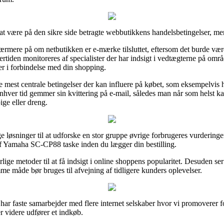
t være på den sikre side betragte webbutikkens handelsbetingelser, men 
rmere på om netbutikken er e-mærke tilsluttet, eftersom det burde være
tiden monitoreres af specialister der har indsigt i vedtægterne på områd
er i forbindelse med din shopping.
de mest centrale betingelser der kan influere på købet, som eksempelvi
l enhver tid gemmer sin kvittering på e-mail, således man når som hels
ige eller dreng.
løsninger til at udforske en stor gruppe øvrige forbrugeres vurderinger 
 af Yamaha SC-CP88 taske inden du lægger din bestilling.
e metoder til at få indsigt i online shoppens popularitet. Desuden ser
me måde bør bruges til afvejning af tidligere kunders oplevelser.
har faste samarbejder med flere internet selskaber hvor vi promoverer f
 videre udfører et indkøb.