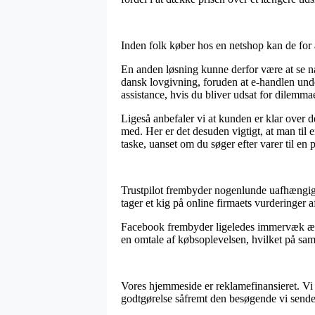
Inden folk køber hos en netshop kan de for a
En anden løsning kunne derfor være at se næ
dansk lovgivning, foruden at e-handlen under
assistance, hvis du bliver udsat for dilemma
Ligeså anbefaler vi at kunden er klar over 
med. Her er det desuden vigtigt, at man ti
taske, uanset om du søger efter varer til en p
Trustpilot frembyder nogenlunde uafhængige 
tager et kig på online firmaets vurderinger
Facebook frembyder ligeledes immervæk ærlig
en omtale af købsoplevelsen, hvilket på sam
Vores hjemmeside er reklamefinansieret. Vi 
godtgørelse såfremt den besøgende vi sender