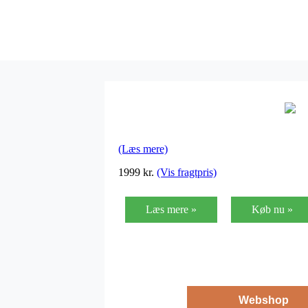
(Læs mere)
1999
kr.
(Vis fragtpris)
Læs mere »
Køb nu »
Webshop