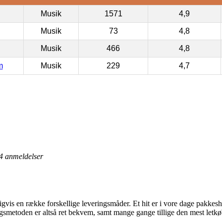
Musik
1571
4,9
Musik
73
4,8
Musik
466
4,8
m
Musik
229
4,7
4
anmeldelser
vis en række forskellige leveringsmåder. Et hit er i vore dage pakkesho
ingsmetoden er altså ret bekvem, samt mange gange tillige den mest le