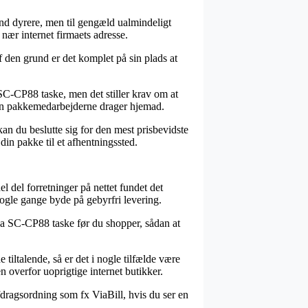
 tand dyrere, men til gengæld ualmindeligt
nær internet firmaets adresse.
 den grund er det komplet på sin plads at
SC-CP88 taske, men det stiller krav om at
nden pakkemedarbejderne drager hjemad.
kan du beslutte sig for den mest prisbevidste
din pakke til et afhentningssted.
el del forretninger på nettet fundet det
nogle gange byde på gebyrfri levering.
aha SC-CP88 taske før du shopper, sådan at
tiltalende, så er det i nogle tilfælde være
n overfor uoprigtige internet butikker.
afdragsordning som fx ViaBill, hvis du ser en