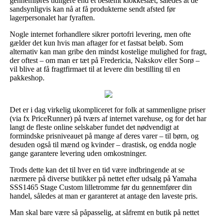
gennemføres tidligere end et bestemt klokkeslæt, således at de
sandsynligvis kan nå at få produkterne sendt afsted før
lagerpersonalet har fyraften.
Nogle internet forhandlere sikrer portofri levering, men ofte
gælder det kun hvis man aftager for et fastsat beløb. Som
alternativ kan man gribe den mindst kostelige mulighed for fragt,
der oftest – om man er tæt på Fredericia, Nakskov eller Sorø –
vil blive at få fragtfirmaet til at levere din bestilling til en
pakkeshop.
Det er i dag virkelig ukompliceret for folk at sammenligne priser
(via fx PriceRunner) på tværs af internet varehuse, og for det har
langt de fleste online selskaber fundet det nødvendigt at
formindske prisniveauet på mange af deres varer – til børn, og
desuden også til mænd og kvinder – drastisk, og endda nogle
gange garantere levering uden omkostninger.
Trods dette kan det til hver en tid være indbringende at se
nærmere på diverse butikker på nettet efter udsalg på Yamaha
SSS1465 Stage Custom lilletromme før du gennemfører din
handel, således at man er garanteret at antage den laveste pris.
Man skal bare være så påpasselig, at såfremt en butik på nettet