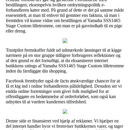
bestillingen, eksempelvis hvilken ombytningspolitik e-
forhandleren kører med. På grund af dette er det på samme måde
essesentielt, at man til enhver tid gemmer ens faktura, så man i
fremtiden vil kunne vidne om bestillingen af Yamaha SSS1465
Stage Custom lilletromme, om man er på gaveindkøb til en pige
eller dreng.
Trustpilot fremskaffer fuldt ud udmærkede løsninger til at kigge
nærmere på en stor gruppe tidligere forbrugeres reflektioner og
af den grund er det fornuftigt, at du eksaminerer internet
butikkens ratings af Yamaha SSS1465 Stage Custom lilletromme
inden du færdiggør din shopping.
Facebook frembyder også de facto ønskværdige chancer for at
få et kig ind i online forhandlerens pålidelighed. Desuden ser vi
endda online forretninger som giver folk mulighed for at
offentliggøre en bedømmelse af ordreforløbet, som også kan
udnyttes til at vurdere kundernes tilfredshed.
Denne side er finansieret ved hjælp af reklamer. Vi hjælper en
del internet handler hvor vi fremviser butikkernes varer, og tager