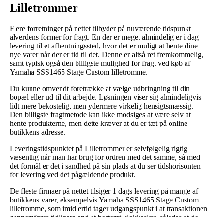
Lilletrommer
Flere forretninger på nettet tilbyder på nuværende tidspunkt
alverdens former for fragt. En der er meget almindelig er i dag
levering til et afhentningssted, hvor det er muligt at hente dine
nye varer når der er tid til det. Denne er altså ret fremkommelig,
samt typisk også den billigste mulighed for fragt ved køb af
Yamaha SSS1465 Stage Custom lilletromme.
Du kunne omvendt foretrække at vælge udbringning til din
bopæl eller ud til dit arbejde. Løsningen viser sig almindeligvis
lidt mere bekostelig, men ydermere virkelig hensigtsmæssig.
Den billigste fragtmetode kan ikke modsiges at være selv at
hente produkterne, men dette kræver at du er tæt på online
butikkens adresse.
Leveringstidspunktet på Lilletrommer er selvfølgelig rigtig
væsentlig når man har brug for ordren med det samme, så med
det formål er det i sandhed på sin plads at du ser tidshorisonten
for levering ved det pågældende produkt.
De fleste firmaer på nettet tilsiger 1 dags levering på mange af
butikkens varer, eksempelvis Yamaha SSS1465 Stage Custom
lilletromme, som imidlertid tager udgangspunkt i at transaktionen