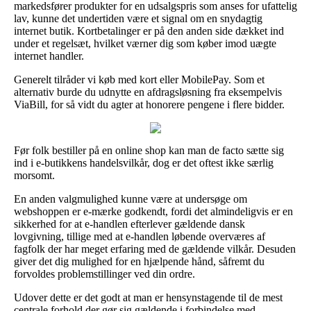
markedsfører produkter for en udsalgspris som anses for ufattelig
lav, kunne det undertiden være et signal om en snydagtig
internet butik. Kortbetalinger er på den anden side dækket ind
under et regelsæt, hvilket værner dig som køber imod uægte
internet handler.
Generelt tilråder vi køb med kort eller MobilePay. Som et
alternativ burde du udnytte en afdragsløsning fra eksempelvis
ViaBill, for så vidt du agter at honorere pengene i flere bidder.
Før folk bestiller på en online shop kan man de facto sætte sig
ind i e-butikkens handelsvilkår, dog er det oftest ikke særlig
morsomt.
En anden valgmulighed kunne være at undersøge om
webshoppen er e-mærke godkendt, fordi det almindeligvis er en
sikkerhed for at e-handlen efterlever gældende dansk
lovgivning, tillige med at e-handlen løbende overværes af
fagfolk der har meget erfaring med de gældende vilkår. Desuden
giver det dig mulighed for en hjælpende hånd, såfremt du
forvoldes problemstillinger ved din ordre.
Udover dette er det godt at man er hensynstagende til de mest
centrale forhold der gør sig gældende i forbindelse med