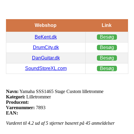
Webshop
Link
BeKent.dk
Besøg
DrumCity.dk
Besøg
DanGuitar.dk
Besøg
SoundStoreXL.com
Besøg
Navn:
Yamaha SSS1465 Stage Custom lilletromme
Kategori:
Lilletrommer
Producent:
Varenummer:
7893
EAN:
Vurderet til
4.2
ud af 5 stjerner baseret på
45
anmeldelser