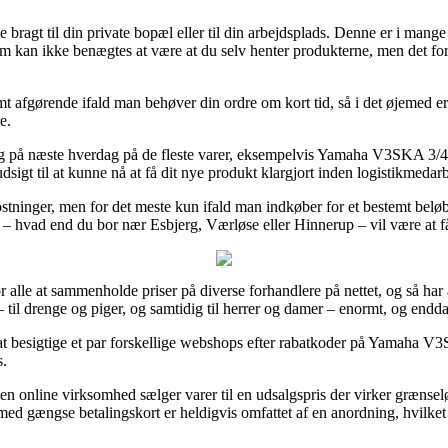
ragt til din private bopæl eller til din arbejdsplads. Denne er i mange
form kan ikke benægtes at være at du selv henter produkterne, men det fo
t afgørende ifald man behøver din ordre om kort tid, så i det øjemed er 
e.
ng på næste hverdag på de fleste varer, eksempelvis Yamaha V3SKA 3/4
udsigt til at kunne nå at få dit nye produkt klargjort inden logistikmedar
kostninger, men for det meste kun ifald man indkøber for et bestemt be
ælde – hvad end du bor nær Esbjerg, Værløse eller Hinnerup – vil være at få
or alle at sammenholde priser på diverse forhandlere på nettet, og så har
 – til drenge og piger, og samtidig til herrer og damer – enormt, og end
 at besigtige et par forskellige webshops efter rabatkoder på Yamaha V3S
s.
 en online virksomhed sælger varer til en udsalgspris der virker grænse
d gængse betalingskort er heldigvis omfattet af en anordning, hvilket