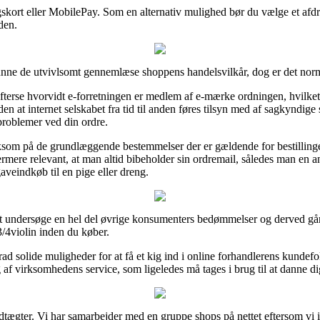
ngskort eller MobilePay. Som en alternativ mulighed bør du vælge et afdr
den.
nne de utvivlsomt gennemlæse shoppens handelsvilkår, dog er det norma
erse hvorvidt e-forretningen er medlem af e-mærke ordningen, hvilket g
n at internet selskabet fra tid til anden føres tilsyn med af sagkyndig
r problemer ved din ordre.
ksom på de grundlæggende bestemmelser der er gældende for bestilling
 ydermere relevant, at man altid bibeholder sin ordremail, således man e
eindkøb til en pige eller dreng.
 at undersøge en hel del øvrige konsumenters bedømmelser og derved går v
4violin inden du køber.
ad solide muligheder for at få et kig ind i online forhandlerens kundef
g af virksomhedens service, som ligeledes må tages i brug til at danne dig
tægter. Vi har samarbejder med en gruppe shops på nettet eftersom vi 