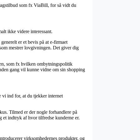
agstilbud som fx ViaBill, for så vidt du
lt ikke videre interessant.
enerelt er et bevis på at e-firmaet
e som mestrer lovgivningen. Det giver dig
en, som fx hvilken ombytningspolitik
n anden gang vil kunne vidne om sin shopping
i ind for, at du tjekker internet
okus. Tilmed er der nogle forhandlere på
 et indtryk af hvor tilfredse kunderne er.
introducerer virksomhedernes produkter, og