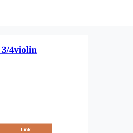
/4violin
Link