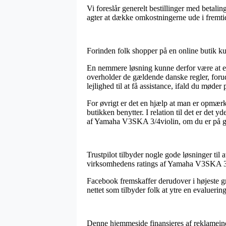
Vi foreslår generelt bestillinger med betali
agter at dække omkostningerne ude i fremti
Forinden folk shopper på en online butik ku
En nemmere løsning kunne derfor være at eft
overholder de gældende danske regler, forude
lejlighed til at få assistance, ifald du møde
For øvrigt er det en hjælp at man er opmær
butikken benytter. I relation til det er det
af Yamaha V3SKA 3/4violin, om du er på gav
Trustpilot tilbyder nogle gode løsninger til
virksomhedens ratings af Yamaha V3SKA 3/
Facebook fremskaffer derudover i højeste gr
nettet som tilbyder folk at ytre en evaluerin
Denne hjemmeside finansieres af reklameind