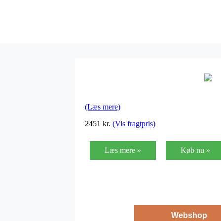
(Læs mere)
2451
kr.
(Vis fragtpris)
Læs mere »
Køb nu »
Webshop