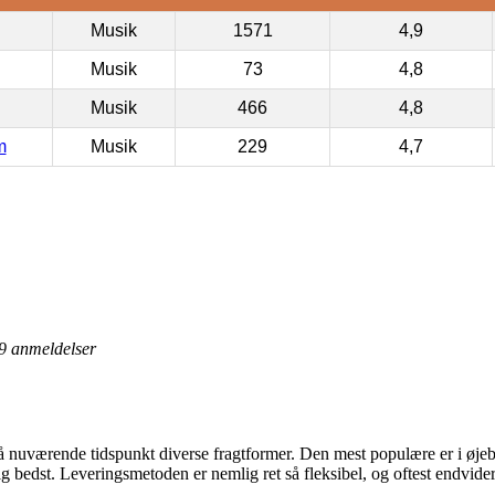
Musik
1571
4,9
Musik
73
4,8
Musik
466
4,8
m
Musik
229
4,7
9
anmeldelser
nuværende tidspunkt diverse fragtformer. Den mest populære er i øjebli
ig bedst. Leveringsmetoden er nemlig ret så fleksibel, og oftest endvider