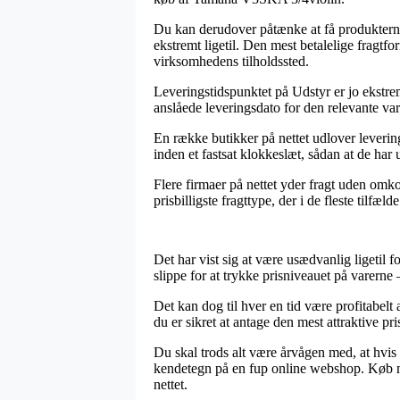
Du kan derudover påtænke at få produkterne b
ekstremt ligetil. Den mest betalelige fragt
virksomhedens tilholdssted.
Leveringstidspunktet på Udstyr er jo ekstrem
anslåede leveringsdato for den relevante var
En række butikker på nettet udlover leveri
inden et fastsat klokkeslæt, sådan at de har 
Flere firmaer på nettet yder fragt uden om
prisbilligste fragttype, der i de fleste tilf
Det har vist sig at være usædvanlig ligetil f
slippe for at trykke prisniveauet på varerne
Det kan dog til hver en tid være profitabelt
du er sikret at antage den mest attraktive pri
Du skal trods alt være årvågen med, at hvis
kendetegn på en fup online webshop. Køb me
nettet.