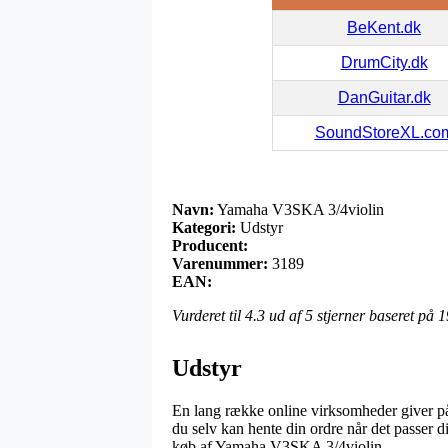
BeKent.dk
DrumCity.dk
DanGuitar.dk
SoundStoreXL.co
Navn:
Yamaha V3SKA 3/4violin
Kategori:
Udstyr
Producent:
Varenummer:
3189
EAN:
Vurderet til
4.3
ud af 5 stjerner baseret på
1
Udstyr
En lang række online virksomheder giver på 
du selv kan hente din ordre når det passer d
køb af Yamaha V3SKA 3/4violin.