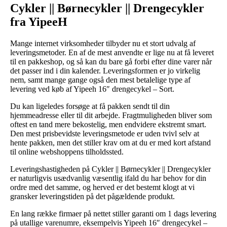
Cykler || Børnecykler || Drengecykler
fra YipeeH
Mange internet virksomheder tilbyder nu et stort udvalg af
leveringsmetoder. En af de mest anvendte er lige nu at få leveret
til en pakkeshop, og så kan du bare gå forbi efter dine varer når
det passer ind i din kalender. Leveringsformen er jo virkelig
nem, samt mange gange også den mest betalelige type af
levering ved køb af Yipeeh 16″ drengecykel – Sort.
Du kan ligeledes forsøge at få pakken sendt til din
hjemmeadresse eller til dit arbejde. Fragtmuligheden bliver som
oftest en tand mere bekostelig, men endvidere ekstremt smart.
Den mest prisbevidste leveringsmetode er uden tvivl selv at
hente pakken, men det stiller krav om at du er med kort afstand
til online webshoppens tilholdssted.
Leveringshastigheden på Cykler || Børnecykler || Drengecykler
er naturligvis usædvanlig væsentlig ifald du har behov for din
ordre med det samme, og herved er det bestemt klogt at vi
gransker leveringstiden på det pågældende produkt.
En lang række firmaer på nettet stiller garanti om 1 dags levering
på utallige varenumre, eksempelvis Yipeeh 16″ drengecykel –