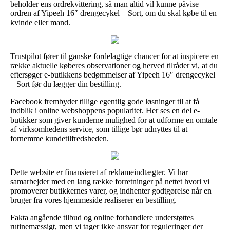
beholder ens ordrekvittering, så man altid vil kunne påvise
ordren af Yipeeh 16″ drengecykel – Sort, om du skal købe til en
kvinde eller mand.
Trustpilot fører til ganske fordelagtige chancer for at inspicere en
række aktuelle køberes observationer og herved tilråder vi, at du
eftersøger e-butikkens bedømmelser af Yipeeh 16″ drengecykel
– Sort før du lægger din bestilling.
Facebook frembyder tillige egentlig gode løsninger til at få
indblik i online webshoppens popularitet. Her ses en del e-
butikker som giver kunderne mulighed for at udforme en omtale
af virksomhedens service, som tillige bør udnyttes til at
fornemme kundetilfredsheden.
Dette website er finansieret af reklameindtægter. Vi har
samarbejder med en lang række forretninger på nettet hvori vi
promoverer butikkernes varer, og indhenter godtgørelse når en
bruger fra vores hjemmeside realiserer en bestilling.
Fakta angående tilbud og online forhandlere understøttes
rutinemæssigt, men vi tager ikke ansvar for reguleringer der