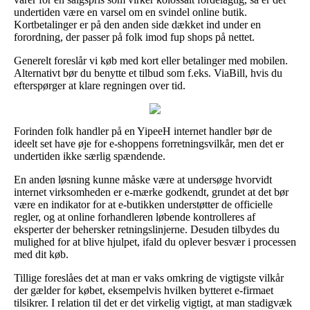
undertiden være en varsel om en svindel online butik.
Kortbetalinger er på den anden side dækket ind under en
forordning, der passer på folk imod fup shops på nettet.
Generelt foreslår vi køb med kort eller betalinger med mobilen.
Alternativt bør du benytte et tilbud som f.eks. ViaBill, hvis du
efterspørger at klare regningen over tid.
Forinden folk handler på en YipeeH internet handler bør de
ideelt set have øje for e-shoppens forretningsvilkår, men det er
undertiden ikke særlig spændende.
En anden løsning kunne måske være at undersøge hvorvidt
internet virksomheden er e-mærke godkendt, grundet at det bør
være en indikator for at e-butikken understøtter de officielle
regler, og at online forhandleren løbende kontrolleres af
eksperter der behersker retningslinjerne. Desuden tilbydes du
mulighed for at blive hjulpet, ifald du oplever besvær i processen
med dit køb.
Tillige foreslåes det at man er vaks omkring de vigtigste vilkår
der gælder for købet, eksempelvis hvilken bytteret e-firmaet
tilsikrer. I relation til det er det virkelig vigtigt, at man stadigvæk