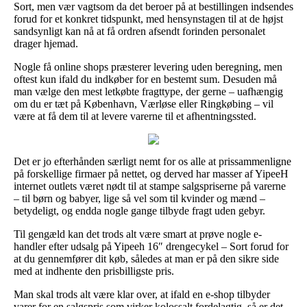
Sort, men vær vagtsom da det beroer på at bestillingen indsendes
forud for et konkret tidspunkt, med hensynstagen til at de højst
sandsynligt kan nå at få ordren afsendt forinden personalet
drager hjemad.
Nogle få online shops præsterer levering uden beregning, men
oftest kun ifald du indkøber for en bestemt sum. Desuden må
man vælge den mest letkøbte fragttype, der gerne – uafhængig
om du er tæt på København, Værløse eller Ringkøbing – vil
være at få dem til at levere varerne til et afhentningssted.
Det er jo efterhånden særligt nemt for os alle at prissammenligne
på forskellige firmaer på nettet, og derved har masser af YipeeH
internet outlets været nødt til at stampe salgspriserne på varerne
– til børn og babyer, lige så vel som til kvinder og mænd –
betydeligt, og endda nogle gange tilbyde fragt uden gebyr.
Til gengæld kan det trods alt være smart at prøve nogle e-
handler efter udsalg på Yipeeh 16″ drengecykel – Sort forud for
at du gennemfører dit køb, således at man er på den sikre side
med at indhente den prisbilligste pris.
Man skal trods alt være klar over, at ifald en e-shop tilbyder
varer for en salgspris som virker kolossalt fordelagtig, så er det