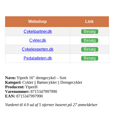
Webshop
Link
Cykelpartner.dk
Besøg
Cykler.dk
Besøg
Cykelexperten.dk
Besøg
Pedalatleten.dk
Besøg
Navn:
Yipeeh 16″ drengecykel – Sort
Kategori:
Cykler || Børnecykler || Drengecykler
Producent:
YipeeH
Varenummer:
8715347997990
EAN:
8715347997990
Vurderet til
4.9
ud af 5 stjerner baseret på
27
anmeldelser