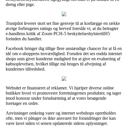
dreng eller pige.
Trustpilot leverer stort set fine genveje til at kortlægge en række
øvrige forbrugeres ratings og herved foreslår vi, at du betragter
e-handlens kritik af Zoom PCH-5 beskyttelseshylstertilH5
forinden du handler.
Facebook bringer dig tillige flere anstændige chancer for at få en
idé om e-shoppens troværdighed. Foruden det ses endda internet
shops som giver kunderne mulighed for at give en evaluering af
købsoplevelsen, hvilket tillige må bruges til afvejning af
kundernes tilfredshed.
Websitet er finansieret af reklamer. Vi hjælper diverse online
butikker hvori vi promoverer forretningernes produkter, og tager
imod honorar under forudsætning af at vores besøgende
foretager en ordre.
Anvisninger omkring varer og internet webshops opretholdes
ofte, men vi påtager os ikke ansvaret for forandringer der kan
være lavet siden vi senest opdaterede sidens oplysninger.