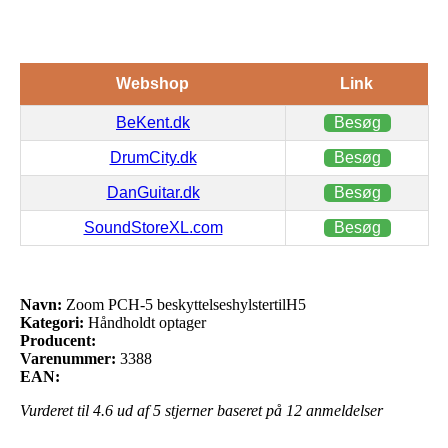
Webshop
Link
BeKent.dk
Besøg
DrumCity.dk
Besøg
DanGuitar.dk
Besøg
SoundStoreXL.com
Besøg
Navn:
Zoom PCH-5 beskyttelseshylstertilH5
Kategori:
Håndholdt optager
Producent:
Varenummer:
3388
EAN:
Vurderet til
4.6
ud af 5 stjerner baseret på
12
anmeldelser