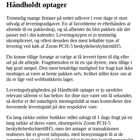
Håndholdt optager
Temmelig mange firmaer på nettet udlover i vore dage et stort
udvalg af leveringsudgaver. En af favoritterne er efterhånden at
afsende til en pakkeshop, og så afhenter du blot pakken når det
passer ind i din kalender. Leveringstypen er jo temmelig
ukompliceret, og oftest desuden den mest letkøbte type af
levering ved køb af Zoom PCH-5 beskyttelseshylstertilH5.
Du kunne tillige forsøge at vælge at få leveret hjem til dig eller
ud på dit arbejde. Fragtmetoden er tit en sjat dyrere, men tillige i
høj grad simpel. Den mest betalelige mulighed for fragt kan ikke
modsiges at være at hente pakken selv, hvilket stiller krav om at
du er lige ved webbutikkens lager.
Leveringsdygtigheden på Håndholdt optager er jo særdeles
relevant såfremt vi har behov for dine nye varer om få sekunder,
så derfor er det naturligvis meningsfuldt at man kontrollerer den
forventede leveringstid på den respektive vare.
En lang række online butikker stiller udsigt til 1 dags fragt på en
lang række af deres varer, eksempelvis Zoom PCH-5
beskyttelseshylstertilH5, men det antager at transaktionen
realiseres før et givent tidspunkt, med hensynstagen til at de
garanteret kan nå at få pakken pakket forinden logistikpersonalet