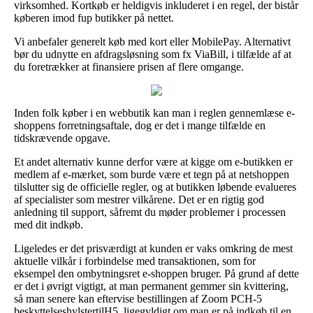
virksomhed. Kortkøb er heldigvis inkluderet i en regel, der bistår
køberen imod fup butikker på nettet.
Vi anbefaler generelt køb med kort eller MobilePay. Alternativt
bør du udnytte en afdragsløsning som fx ViaBill, i tilfælde af at
du foretrækker at finansiere prisen af flere omgange.
Inden folk køber i en webbutik kan man i reglen gennemlæse e-
shoppens forretningsaftale, dog er det i mange tilfælde en
tidskrævende opgave.
Et andet alternativ kunne derfor være at kigge om e-butikken er
medlem af e-mærket, som burde være et tegn på at netshoppen
tilslutter sig de officielle regler, og at butikken løbende evalueres
af specialister som mestrer vilkårene. Det er en rigtig god
anledning til support, såfremt du møder problemer i processen
med dit indkøb.
Ligeledes er det prisværdigt at kunden er vaks omkring de mest
aktuelle vilkår i forbindelse med transaktionen, som for
eksempel den ombytningsret e-shoppen bruger. På grund af dette
er det i øvrigt vigtigt, at man permanent gemmer sin kvittering,
så man senere kan eftervise bestillingen af Zoom PCH-5
beskyttelseshylstertilH5, ligegyldigt om man er på indkøb til en