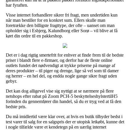
har fyraften.
Visse internet forhandlere sikrer fri fragt, men undertiden kun
når man bestiller for en konkret sum. Ellers skulle man
foretrække den billigste fragttype, der ofte – uanset om man
opholder sig i Esbjerg, Kalundborg eller Sorø – vil blive at få
kørt din ordre til en pakkeshop.
Det er i dag rigtig smertefrit for enhver at finde frem til de bedste
priser i blandt flere e-firmaer, og derfor har de fleste online
outlets fundet det nødvendigt at trykke priserne på mange af
deres produkter – til piger og drenge, lige så vel som til damer
og herrer – en hel del, og endda nogle gange sikre fragt uden
gebyr.
Det kan dog alligevel vise sig nyttigt at se nærmere på flere
netshops efter rabat på Zoom PCH-5 beskyttelseshylstertilH5
forinden du gennemfører din handel, så du er tryg ved at få den
bedste pris.
Du må imidlertid være klar over, at hvis en butik tilbyder bedst i
test varer til salg for en salgspris der er utopisk letkøbt, kunne det
i nogle tilfælde være et kendetegn på en uærlig internet