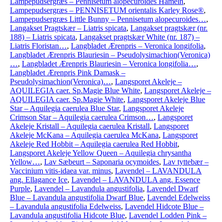
Lampepudsergræs – Pennisetum alopecuroides Hameln
,
Lampepudsergræs – PENNISETUM orientalis Karley Rose®
,
Lampepudsergræs Little Bunny – Pennisetum alopecuroides…
,
Langakset Pragtskær – Liatris spicata
,
Langakset pragtskær (nr.
188) – Liatris spicata
,
Langakset pragtskær White (nr. 187) –
Liatris Floristan…
,
Langbladet Ærenpris – Veronica longifolia
,
Langbladet Ærenpris Blauriesin – Pseudolysimachion(Veronica)
…
,
Langbladet Ærenpris Blauriesin – Veronica longifolia…
,
Langbladet Ærenpris Pink Damask –
Pseudolysimachion(Veronica)…
,
Langsporet Akeleje –
AQUILEGIA caer. Sp.Magie Blue White
,
Langsporet Akeleje –
AQUILEGIA caer. Sp.Magie White
,
Langsporet Akeleje Blue
Star – Aquilegia caerulea Blue Star
,
Langsporet Akeleje
Crimson Star – Aquilegia caerulea Crimson…
,
Langsporet
Akeleje Kristall – Aquilegia caerulea Kristall
,
Langsporet
Akeleje McKana – Aquilegia caerulea McKana
,
Langsporet
Akeleje Red Hobbit – Aquilegia caerulea Red Hobbit
,
Langsporet Akeleje Yellow Queen – Aquilegia chrysantha
Yellow…
,
Lav Sæbeurt – Saponaria ocymoides
,
Lav tyttebær –
Vaccinium vitis-idaea var. minus
,
Lavendel – LAVANDULA
ang. Ellagance Ice
,
Lavendel – LAVANDULA ang. Essence
Purple
,
Lavendel – Lavandula angustifolia
,
Lavendel Dwarf
Blue – Lavandula angustifolia Dwarf Blue
,
Lavendel Edelweiss
– Lavandula angustifolia Edelweiss
,
Lavendel Hidcote Blue –
Lavandula angustifolia Hidcote Blue
,
Lavendel Lodden Pink –