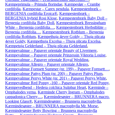
Kæmpeprimula – Primula florindae
,
Kæmpeslør – Crambe
cordifolia
,
Kæmpestar – Carex pendula
,
Kæmpestenbræk –
BERGENIA cordifolia Eroica®
,
Kæmpestenbræk –
BERGENIA hybrid Rosi Klose
,
Kæmpestenbræk Baby Doll –
Bergenia cordifolia Baby Doll
,
Kæmpestenbræk Bressingham
White – Bergenia cordifolia…
,
Kæmpestenbræk Herbstblüte –
Bergenia cordifolia…
,
Kæmpestenbræk Rotblum – Bergenia
cordifolia Rotblum
,
Kæmpethuja 4ever Goldy – Thuja plicata
4ever Goldy
,
Kæmpethuja Excelsa – Thuja plicata Excelsa
,
Kæmpetuja Gelderland – Thuja plicata Gelderland
,
Kæmpevalmue – Papaver orientale Beauty of Livermere
,
Kæmpevalmue – Papaver orientale Prinzessin Viktoria Louise
,
Kæmpevalmue – Papaver orientale Royal Wedding
,
Kæmpevalmue Allegro – Papaver orientale Allegro
,
Kæmpevalmue Fornsett Summer (nr. 199) – Papaver Fornsett…
,
Kæmpevalmue Pattys Plum (nr. 200) – Papaver Pattys Plum
,
Kæmpevalmue Perrys White (nr. 201) – Papaver Perrys White
,
Kæmpevalmue Red Poppy -160 – Papaver orientale Red Poppy
,
Kæmpevedbend – Hedera colchica Sulphur Heart
,
Kærminde –
Omphalodes verna
,
Kærminde Cherry Ingram – Omphalodes
cappadonica Cherry…
,
Kærmindesøster – BRUNNERA macro.
Looking Glass®
,
Kærmindesøster – Brunnera macrophylla
,
Kærmindesøster – BRUNNERA macrophylla Mr. Morse
,
Kærmindesøster Betty Bowring – Brunnera macrophylla