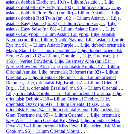
asiatisk dobbelt Elodie (nr. 101) – Lilium Asiatic…
,
Lilje,
asiatisk dobbelt Fifty Fifty (nr. 100) – Lilium Asiatic…
,
Lilje,
asiatisk dobbelt Flore Pleno (nr. 98) – Lilium Asiatic…
,
Lilje,
asiatisk dobbelt Red Twin (nr. 102) – Lilium Asiatic…
,
Lilje,
asiatisk Easy Dance (nr. 87) – Lilium Asiatic Easy…
,
Lilje,
asiatisk Easy Salsa (nr. 88) – Lilium Asiatic Easy…
,
Lilje,
asiatisk Lollypop – Lilium Asiatic Lollypop
,
Lilje, asiatisk
Navona (nr. 90) – Lilium Asiatic Navona
,
Lilje, asiatisk Purple
Eye (nr. 91) – Lilium Asiatic Purple…
,
Lilje, dobbelt orientalsk
Magic Star -133 – Lilium, Double…
,
Lilje, dobbelt orientalsk
Serene Angel -132 – Lilium, Double…
,
Lilje, Guernsey (nr.
150) – Nerine Bowdenii
,
Lilje, Guernsey Alba (nr. 151) –
Nerine Bowdenii Alba
,
Lilje, orientalsk Annika -57 – Lilium
Oriental Annika
,
Lilje, orientalsk Baferrari (nr. 92) – Lilium
Oriental…
,
Lilje, orientalsk Belonica -56 – Lilium oriental
Belonica
,
Lilje, orientalsk Big Brother -1 – Lilium Oriental
Big…
,
Lilje, orientalsk Brasilia® (nr. 93) – Lilium Oriental…
,
Lilje, orientalsk Carolina -55 – Lilium oriental Carolina
,
Lilje,
orientalsk Debbie -136 – Lilium Oriental Debbie
,
Lilje,
orientalsk Dizzy (nr. 94) – Lilium Oriental Dizzy
,
Lilje,
orientalsk Elena -54 – Lilium oriental Elena
,
Lilje, orientalsk
Gran Tourismo (nr. 95) – Lilium Oriental…
,
Lilje, orientalsk
Key West – Lilium Oriental Key West
,
Lilje, orientalsk Miss
Feya -123 – Lilium oriental Miss Feya
,
Lilje, orientalsk Mount
Cook (nr. 96) – Lilium Oriental Mount…
,