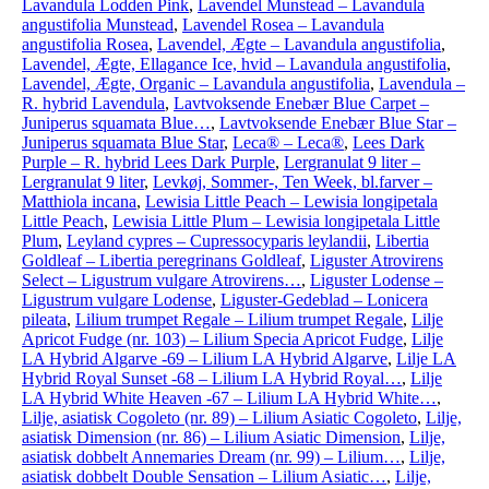
Lavandula Lodden Pink
,
Lavendel Munstead – Lavandula
angustifolia Munstead
,
Lavendel Rosea – Lavandula
angustifolia Rosea
,
Lavendel, Ægte – Lavandula angustifolia
,
Lavendel, Ægte, Ellagance Ice, hvid – Lavandula angustifolia
,
Lavendel, Ægte, Organic – Lavandula angustifolia
,
Lavendula –
R. hybrid Lavendula
,
Lavtvoksende Enebær Blue Carpet –
Juniperus squamata Blue…
,
Lavtvoksende Enebær Blue Star –
Juniperus squamata Blue Star
,
Leca® – Leca®
,
Lees Dark
Purple – R. hybrid Lees Dark Purple
,
Lergranulat 9 liter –
Lergranulat 9 liter
,
Levkøj, Sommer-, Ten Week, bl.farver –
Matthiola incana
,
Lewisia Little Peach – Lewisia longipetala
Little Peach
,
Lewisia Little Plum – Lewisia longipetala Little
Plum
,
Leyland cypres – Cupressocyparis leylandii
,
Libertia
Goldleaf – Libertia peregrinans Goldleaf
,
Liguster Atrovirens
Select – Ligustrum vulgare Atrovirens…
,
Liguster Lodense –
Ligustrum vulgare Lodense
,
Liguster-Gedeblad – Lonicera
pileata
,
Lilium trumpet Regale – Lilium trumpet Regale
,
Lilje
Apricot Fudge (nr. 103) – Lilium Specia Apricot Fudge
,
Lilje
LA Hybrid Algarve -69 – Lilium LA Hybrid Algarve
,
Lilje LA
Hybrid Royal Sunset -68 – Lilium LA Hybrid Royal…
,
Lilje
LA Hybrid White Heaven -67 – Lilium LA Hybrid White…
,
Lilje, asiatisk Cogoleto (nr. 89) – Lilium Asiatic Cogoleto
,
Lilje,
asiatisk Dimension (nr. 86) – Lilium Asiatic Dimension
,
Lilje,
asiatisk dobbelt Annemaries Dream (nr. 99) – Lilium…
,
Lilje,
asiatisk dobbelt Double Sensation – Lilium Asiatic…
,
Lilje,