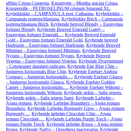
affinis Crispa Congesta
,
Krusmynte – Mentha spicata Crispa
,
Kruspersille – PETROSELINUM crispum Smaragd XL
,
Krybeklokke – CAMPANULA port. Catharina
,
Krybeklokke –
Campanula portenschlagiana
,
Krybeklokke Birch – Campanula
portenschlagiana Birch
,
Krybende benved Blondy – Euonymus
fortunei Blondy
,
Krybende Benved Emerald Gaiety –
Euonymus fortunei Emerald…
,
Krybende Benved Emerald
Gold – Euonymus fortunei Emerald Gold
,
Krybende benved
Harlequin – Euonymus fortunei Harlequin
,
Krybende Benved
Minimus – Euonymus fortunei Minimus
,
Krybende Benved
Nyrans – Euonymus fortunei Nyrans
,
Krybende Benved
Vegetus – Euonymus fortunei Vegetus
,
Krybende Dværgmispel
– Cotoneaster dammeri radicans
,
Krybende Ene Blue Chip –
Juniperus horizontalis Blue Chip
,
Krybende Enebær Andora
Compact – Juniperus horizontalis…
,
Krybende Enebær Glauca
– Juniperus horizontalis Glauca
,
Krybende Enebær Golden
Carpet – Juniperus horizontalis…
,
Krybende Enebær Wiltonii –
Juniperus horizontalis Wiltonii
,
Krybende gråris – Salix repens
,
Krybende gråris – Salix repens Saret
,
Krybende Læbeløs –
Ajuga reptans
,
Krybende Læbeløs Braunherz – Ajuga reptans
Braunherz
,
Krybende Læbeløs Burgundy Glow – Ajuga reptans
Burgundy…
,
Krybende læbeløs Chocolate Chip – Ajuga
reptans Chocolate…
,
Krybende Læbeløs Purple Torch – Ajuga
reptans Purple Torch
,
Krybende læbeløs Rosea – Ajuga reptans
Rosea
,
Krybende Natlys – Oenothera macrocarpa
,
Krybende