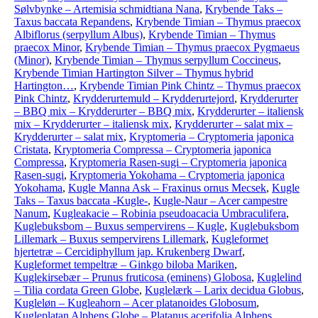
Sølvbynke – Artemisia schmidtiana Nana
,
Krybende Taks –
Taxus baccata Repandens
,
Krybende Timian – Thymus praecox
Albiflorus (serpyllum Albus)
,
Krybende Timian – Thymus
praecox Minor
,
Krybende Timian – Thymus praecox Pygmaeus
(Minor)
,
Krybende Timian – Thymus serpyllum Coccineus
,
Krybende Timian Hartington Silver – Thymus hybrid
Hartington…
,
Krybende Timian Pink Chintz – Thymus praecox
Pink Chintz
,
Krydderurtemuld – Krydderurtejord
,
Krydderurter
– BBQ mix – Krydderurter – BBQ mix
,
Krydderurter – italiensk
mix – Krydderurter – italiensk mix
,
Krydderurter – salat mix –
Krydderurter – salat mix
,
Kryptomeria – Cryptomeria japonica
Cristata
,
Kryptomeria Compressa – Cryptomeria japonica
Compressa
,
Kryptomeria Rasen-sugi – Cryptomeria japonica
Rasen-sugi
,
Kryptomeria Yokohama – Cryptomeria japonica
Yokohama
,
Kugle Manna Ask – Fraxinus ornus Mecsek
,
Kugle
Taks – Taxus baccata -Kugle-
,
Kugle-Naur – Acer campestre
Nanum
,
Kugleakacie – Robinia pseudoacacia Umbraculifera
,
Kuglebuksbom – Buxus sempervirens – Kugle
,
Kuglebuksbom
Lillemark – Buxus sempervirens Lillemark
,
Kugleformet
hjertetræ – Cercidiphyllum jap. Krukenberg Dwarf
,
Kugleformet tempeltræ – Ginkgo biloba Mariken
,
Kuglekirsebær – Prunus fruticosa (eminens) Globosa
,
Kuglelind
– Tilia cordata Green Globe
,
Kuglelærk – Larix decidua Globus
,
Kugleløn – Kugleahorn – Acer platanoides Globosum
,
Kugleplatan Alphens Globe – Platanus acerifolia Alphens…
,