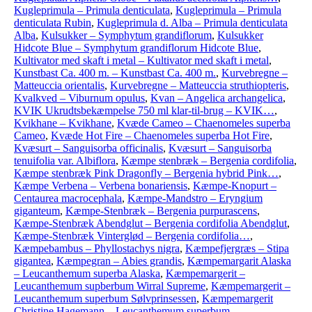
Kugleprimula – Primula denticulata
,
Kugleprimula – Primula
denticulata Rubin
,
Kugleprimula d. Alba – Primula denticulata
Alba
,
Kulsukker – Symphytum grandiflorum
,
Kulsukker
Hidcote Blue – Symphytum grandiflorum Hidcote Blue
,
Kultivator med skaft i metal – Kultivator med skaft i metal
,
Kunstbast Ca. 400 m. – Kunstbast Ca. 400 m.
,
Kurvebregne –
Matteuccia orientalis
,
Kurvebregne – Matteuccia struthiopteris
,
Kvalkved – Viburnum opulus
,
Kvan – Angelica archangelica
,
KVIK Ukrudtsbekæmpelse 750 ml klar-til-brug – KVIK…
,
Kvikhane – Kvikhane
,
Kvæde Cameo – Chaenomeles superba
Cameo
,
Kvæde Hot Fire – Chaenomeles superba Hot Fire
,
Kvæsurt – Sanguisorba officinalis
,
Kvæsurt – Sanguisorba
tenuifolia var. Albiflora
,
Kæmpe stenbræk – Bergenia cordifolia
,
Kæmpe stenbræk Pink Dragonfly – Bergenia hybrid Pink…
,
Kæmpe Verbena – Verbena bonariensis
,
Kæmpe-Knopurt –
Centaurea macrocephala
,
Kæmpe-Mandstro – Eryngium
giganteum
,
Kæmpe-Stenbræk – Bergenia purpurascens
,
Kæmpe-Stenbræk Abendglut – Bergenia cordifolia Abendglut
,
Kæmpe-Stenbræk Vinterglød – Bergenia cordifolia…
,
Kæmpebambus – Phyllostachys nigra
,
Kæmpefjergræs – Stipa
gigantea
,
Kæmpegran – Abies grandis
,
Kæmpemargarit Alaska
– Leucanthemum superba Alaska
,
Kæmpemargerit –
Leucanthemum supberbum Wirral Supreme
,
Kæmpemargerit –
Leucanthemum superbum Sølvprinsessen
,
Kæmpemargerit
Christine Hagemann – Leucanthemum superbum…
,