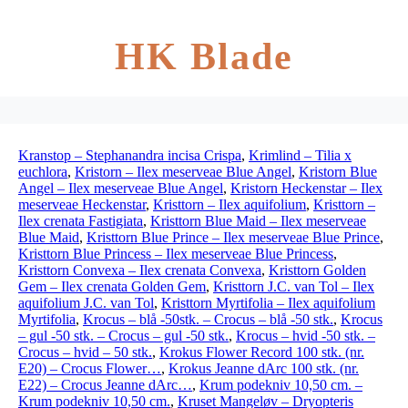
HK Blade
Kranstop – Stephanandra incisa Crispa
,
Krimlind – Tilia x
euchlora
,
Kristorn – Ilex meserveae Blue Angel
,
Kristorn Blue
Angel – Ilex meserveae Blue Angel
,
Kristorn Heckenstar – Ilex
meserveae Heckenstar
,
Kristtorn – Ilex aquifolium
,
Kristtorn –
Ilex crenata Fastigiata
,
Kristtorn Blue Maid – Ilex meserveae
Blue Maid
,
Kristtorn Blue Prince – Ilex meserveae Blue Prince
,
Kristtorn Blue Princess – Ilex meserveae Blue Princess
,
Kristtorn Convexa – Ilex crenata Convexa
,
Kristtorn Golden
Gem – Ilex crenata Golden Gem
,
Kristtorn J.C. van Tol – Ilex
aquifolium J.C. van Tol
,
Kristtorn Myrtifolia – Ilex aquifolium
Myrtifolia
,
Krocus – blå -50stk. – Crocus – blå -50 stk.
,
Krocus
– gul -50 stk. – Crocus – gul -50 stk.
,
Krocus – hvid -50 stk. –
Crocus – hvid – 50 stk.
,
Krokus Flower Record 100 stk. (nr.
E20) – Crocus Flower…
,
Krokus Jeanne dArc 100 stk. (nr.
E22) – Crocus Jeanne dArc…
,
Krum podekniv 10,50 cm. –
Krum podekniv 10,50 cm.
,
Kruset Mangeløv – Dryopteris