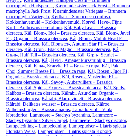
Betty…
,
Kærmindesøster Hadspen Cream – Brunnera
macrophylla Hadspen…
,
Kærmindesøster Jack Frost – Brunnera
macrophylla Jack Frost
,
Kærmindesøster Variegata – Brunnera
macrophylla Variegata
,
Kødbær – Sarcococca confusa
,
Køkkenhavemuld – Køkkenhavemuld
,
Kørvel, Have-, Fijne
Krul – Anthriscus cerefolium
,
Kål, Baby Leaf- – Brassica
oleracea
,
Kål, Blom-, Idol – Brassica oleracea
,
Kål, Blom-, Javel
F1, Organic – Brassica oleracea
,
Kål, Blom-, Multih Head F1 –
Brassica oleracea
,
Kål, Blomster-, Autumn Star F1 – Brassica
oleracea
,
Kål, Grøn-, Black Magic – Brassica oleracea
,
Kål,
Grøn-, Half Tall – Brassica oleracea
,
Kål, Grøn-, Scarlet –
Brassica oleracea
,
Kål, Hvid-, Amager kurzstrunkig – Brassica
oleracea
,
Kål, Kina-, Scarvita F1 – Brassica rapa
,
Kål, Pak
Choi, Summer Breeze F1 – Brassica rapa
,
Kål, Rosen-, Igor F1,
Organic – Brassica oleracea
,
Kål, Rosen-, Masterline F1 –
Brassica oleracea
,
Kål, Savoy-, Aubervilliers – Brassica
oleracea
,
Kål, Spids-, Express – Brassica oleracea
,
Kål, Spids-,
Kalibos – Brassica oleracea
,
Kålrabi, Azur-Star, Organic –
Brassica oleracea
,
Kålrabi, Blaro, violett – Brassica oleracea
,
Kålrabi, Delikatss weisser – Brassica oleracea
,
Kålroe,
Wilhelmsburger – Brassica napus
,
Labradorviol – Viola
labradorica
,
Lammeøre – Stachys byzantina
,
Lammeøre –
Stachys byzantina Silver Carpet
,
Lammeøre – Stachys discolor
,
Lampeledning – Lampeledning
,
Lampepudser – Liatris spicata
Floristan Weiss
,
Lampepudser – Liatris spicata Kobold
,